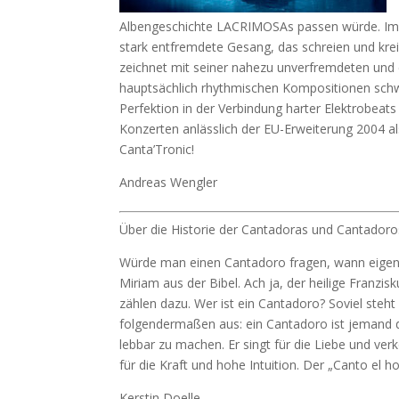
Albengeschichte LACRIMOSAs passen würde. Im Ze
stark entfremdete Gesang, das schreien und kreis
zeichnet mit seiner nahezu unverfremdeten und 
hauptsächlich rhythmischen Kompositionen schw
Perfektion in der Verbindung harter Elektrobeat
Konzerten anlässlich der EU-Erweiterung 2004 al
Canta’Tronic!
Andreas Wengler
Über die Historie der Cantadoras und Cantadoro
Würde man einen Cantadoro fragen, wann eigentl
Miriam aus der Bibel. Ach ja, der heilige Fran
zählen dazu. Wer ist ein Cantadoro? Soviel steht 
folgendermaßen aus: ein Cantadoro ist jemand de
lebbar zu machen. Er singt für die Liebe und verk
für die Kraft und hohe Intuition. Der „Canto el h
Kerstin Doelle