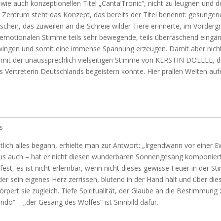
wie auch konzeptionellen Titel „Canta’Tronic“, nicht zu leugnen und d
ntrum steht das Konzept, das bereits der Titel benennt: gesungene
chen, das zuweilen an die Schreie wilder Tiere erinnerte, im Vordergru
emotionalen Stimme teils sehr bewegende, teils überraschend eingän
ingen und somit eine immense Spannung erzeugen. Damit aber nicht 
s mit der unaussprechlich vielseitigen Stimme von KERSTIN DOELLE, d
s Vertreterin Deutschlands begeistern konnte. Hier prallen Welten au
s
ich alles begann, erhielte man zur Antwort: „Irgendwann vor einer 
ziskus auch – hat er nicht diesen wunderbaren Sonnengesang komponie
fest, es ist nicht erlernbar, wenn nicht dieses gewisse Feuer in der St
r sein eigenes Herz zerrissen, blutend in der Hand hält und über di
örpert sie zugleich. Tiefe Spiritualität, der Glaube an die Bestimmung
ondo“ – „der Gesang des Wolfes“ ist Sinnbild dafür.