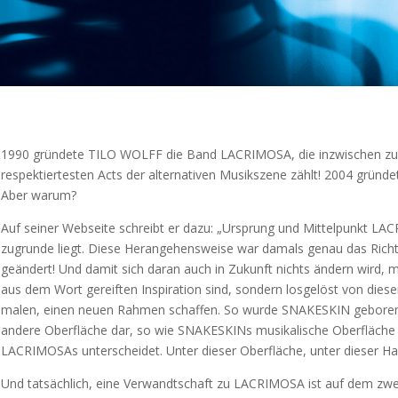
1990 gründete TILO WOLFF die Band LACRIMOSA, die inzwischen zu d
respektiertesten Acts der alternativen Musikszene zählt! 2004 gründ
Aber warum?
Auf seiner Webseite schreibt er dazu: „Ursprung und Mittelpunkt LAC
zugrunde liegt. Diese Herangehensweise war damals genau das Richtig
geändert! Und damit sich daran auch in Zukunft nichts ändern wird, m
aus dem Wort gereiften Inspiration sind, sondern losgelöst von dies
malen, einen neuen Rahmen schaffen. So wurde SNAKESKIN geboren. D
andere Oberfläche dar, so wie SNAKESKINs musikalische Oberfläche 
LACRIMOSAs unterscheidet. Unter dieser Oberfläche, unter dieser Hau
Und tatsächlich, eine Verwandtschaft zu LACRIMOSA ist auf dem zw